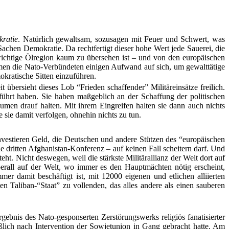
kratie
. Natürlich gewaltsam, sozusagen mit Feuer und Schwert, was
achen Demokratie. Da rechtfertigt dieser hohe Wert jede Sauerei, die
 wichtige Ölregion kaum zu übersehen ist – und von den europäischen
hmen die Nato-Verbündeten einigen Aufwand auf sich, um gewalttätige
kratische Sitten einzuführen.
 übersieht dieses Lob “Frieden schaffender” Militäreinsätze freilich.
geführt haben. Sie haben maßgeblich an der Schaffung der politischen
men drauf halten. Mit ihrem Eingreifen halten sie dann auch nichts
 sie damit verfolgen, ohnehin nichts zu tun.
investieren Geld, die Deutschen und andere Stützen des “europäischen
le dritten Afghanistan-Konferenz – auf keinen Fall scheitern darf. Und
t. Nicht deswegen, weil die stärkste Militärallianz der Welt dort auf
berall auf der Welt, wo immer es den Hauptmächten nötig erscheint,
mer damit beschäftigt ist, mit 12000 eigenen und etlichen alliierten
 Taliban-“Staat” zu vollenden, das alles andere als einen sauberen
ebnis des Nato-gesponserten Zerstörungswerks religiös fanatisierter
eßlich nach Intervention der Sowjetunion in Gang gebracht hatte. Am