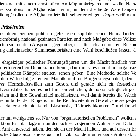
mand mit einem ernsthaften Anti-Opiumkrieg rechnet – die Nato-Sch
eitskordons um Afghanistan herum, in dem die heiße Ware hängen blei
lding’ sollen die Afghanen letztlich selber erledigen.
Dafür
weiß man 
 Präsidenten
 ihren eigenen politisch gefestigten kapitalistischen Heimatlände
eichförmig national gesinnten Parteien und nach Maßgabe eines Volkse
n, treten sie mit dem Anspruch gegenüber, er hätte sich an ihnen ein Be
g einheimischer Stammesautoritäten eine Wahl beschließen lassen, di
 ehrgeiziger politischer Führungsfiguren um die Macht friedlich von
n erfolgreichen Demokratien kennt, dann muss es eine durchorganisie
 politischen Kämpfer streiten, schon geben. Eine Methode, solche Ver
den Wahlerfolg zu einem Machtkampf mit Bürgerkriegsqualität; denn
ren
Herrschaftswillen zum Gesetz und gerade nicht ein feststehen
lveranstalter haben es nicht mit ordentlichen, demokratisch gleich ge
täten und ihre Gewaltmittel mobilisieren, weil damit bereits die Weich
nehin laufenden Ringens um die Reichweite ihrer Gewalt, die sie gegen 
t daher auch nichts mit Blasmusik, “Fairneßabkommen” und freiwil
r tun wenigstens so. Nur von “organisatorischen Problemen” wollen si
iktion fest, das läge nur an den sich verzögernden Wählerlisten. Dabei
sein Amt eingesetzt haben, den sie an der Macht halten, und auf dess
sche Staatsräson, die es gar nicht gibt, sondern unter
seine
Autorität. D