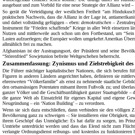
ausgebaut und zum Vorbild für eine neue Strategie der Allianz wird –
So gerät die Verteidigung der westlichen Freiheit “am Hindukusc
praktischen Nachweis, dass die Allianz in der Lage ist, antiamerikani
und dabei vollständig gefügigen – eben:
demokratischen
– Zentralre
Instrument für “Frieden schaffende” Kriege in aller Welt einsetzen l
Nutzen und mittlerweile auch schon um den Fortbestand, um “Sein 
Lasten aufzuerlegen; die Europäer wollen umgekehrt Amerikas Überm
allmählich frei zu machen.
Afghanistan ist der Austragungsort, der Präsident und seine Bevöl
“Störenfried” Sowjetunion befreite Weltgeschehen beherrscht.
Zusammenfassung: Zynismus und Zielstrebigkeit des 
Die Führer mächtiger kapitalistischer Nationen, die sich berufen f
Figuren in anderen Ländern angerichtet haben, definieren sie mittlerw
ehrenwerten “Völkerfamilie” als ernst zu nehmende staatliche Gebild
den ortsansässigen Potentaten mitsamt ihrem Fußvolk zu; und überlas
ganzer Völker und die Geschäftsunfähigkeit ganzer Staatsgebilde – 
die ganze Welt als Einsatzfeld für eigenes Kapital und eigene Ge
Neugründung – ein ‘Nation Building’ – zu verordnen.
Wenn sie sich dazu entschließen, dann verbinden sie den völligen Z
Bevölkerung ganz zu schweigen –: Sie installieren eine Obrigkeit, sta
ihrem Geschöpf das Unmögliche: Es hat dafür zu sorgen, im Prinzip
Umtriebe unterdrückt werden und dass das Elend nicht zum Flüch
verlangte Ordnungsdienst reibungs- und kostenlos zu funktionieren