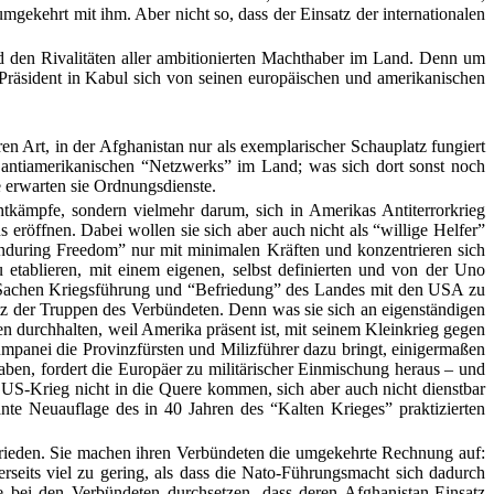
mgekehrt mit ihm. Aber nicht so, dass der Einsatz der internationalen
 den Rivalitäten aller ambitionierten Machthaber im Land. Denn um
e Präsident in Kabul sich von seinen europäischen und amerikanischen
en Art, in der Afghanistan nur als exemplarischer Schauplatz fungiert
s antiamerikanischen “Netzwerks” im Land; was sich dort sonst noch
e erwarten sie Ordnungsdienste.
tkämpfe, sondern vielmehr darum, sich in Amerikas Antiterrorkrieg
eröffnen. Dabei wollen sie sich aber auch nicht als “willige Helfer”
during Freedom” nur mit minimalen Kräften und konzentrieren sich
zu etablieren, mit einem eigenen, selbst definierten und von der Uno
 in Sachen Kriegsführung und “Befriedung” des Landes mit den USA zu
 der Truppen des Verbündeten. Denn was sie sich an eigenständigen
 durchhalten, weil Amerika präsent ist, mit seinem Kleinkrieg gegen
panei die Provinzfürsten und Milizführer dazu bringt, einigermaßen
aben, fordert die Europäer zu militärischer Einmischung heraus – und
US-Krieg nicht in die Quere kommen, sich aber auch nicht dienstbar
ante Neuauflage des in 40 Jahren des “Kalten Krieges” praktizierten
ieden. Sie machen ihren Verbündeten die umgekehrte Rechnung auf:
erseits viel zu gering, als dass die Nato-Führungsmacht sich dadurch
 bei den Verbündeten durchsetzen, dass deren Afghanistan-Einsatz