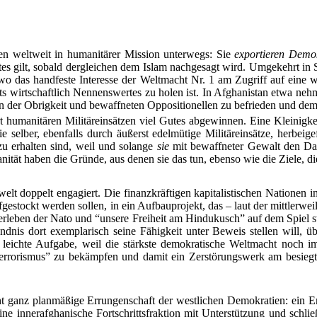
en weltweit in humanitärer Mission unterwegs: Sie
exportieren Demo
s gilt, sobald dergleichen dem Islam nachgesagt wird. Umgekehrt in S
 wo das handfeste Interesse der Weltmacht Nr. 1 am Zugriff auf eine
hts wirtschaftlich Nennenswertes zu holen ist. In Afghanistan etwa ne
 der Obrigkeit und bewaffneten Oppositionellen zu befrieden und demo
t humanitären Militäreinsätzen viel Gutes abgewinnen. Eine Kleinigkeit
e selber, ebenfalls durch äußerst edelmütige Militäreinsätze, herbei
zu erhalten sind, weil und solange
sie
mit bewaffneter Gewalt den Dau
tät haben die Gründe, aus denen sie das tun, ebenso wie die Ziele, die
lt doppelt engagiert. Die finanzkräftigen kapitalistischen Nationen 
gestockt werden sollen, in ein Aufbauprojekt, das – laut der mittlerwei
rleben der Nato und “unsere Freiheit am Hindukusch” auf dem Spiel steh
dnis dort exemplarisch seine Fähigkeit unter Beweis stellen will, ü
e leichte Aufgabe, weil die stärkste demokratische Weltmacht noch im
rrorismus” zu bekämpfen und damit ein Zerstörungswerk am besiegten
 ganz planmäßige Errungenschaft der westlichen Demokratien: ein Erg
e innerafghanische Fortschrittsfraktion mit Unterstützung und schli