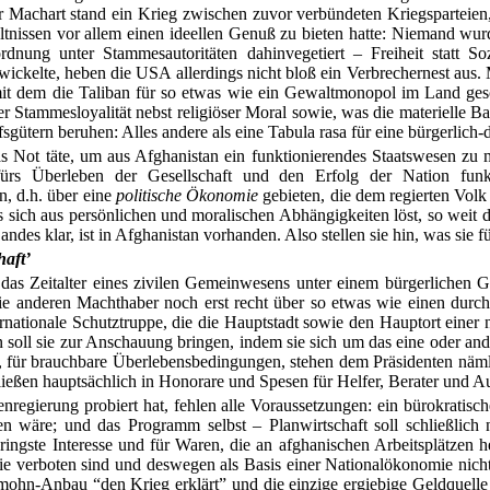
 Machart stand ein Krieg zwischen zuvor verbündeten Kriegsparteien, 
issen vor allem einen ideellen Genuß zu bieten hatte: Niemand wurde
ung unter Stammesautoritäten dahinvegetiert – Freiheit statt So
ntwickelte, heben die USA allerdings nicht bloß ein Verbrechernest au
mit dem die Taliban für so etwas wie ein Gewaltmonopol im Land ges
cher Stammesloyalität nebst religiöser Moral sowie, was die materielle B
ütern beruhen: Alles andere als eine Tabula rasa für eine bürgerlich-
as Not täte, um aus Afghanistan ein funktionierendes Staatswesen zu m
, fürs Überleben der Gesellschaft und den Erfolg der Nation fun
n, d.h. über eine
politische Ökonomie
gebieten, die dem regierten Volk
s sich aus persönlichen und moralischen Abhängigkeiten löst, so weit d
andes klar, ist in Afghanistan vorhanden. Also stellen sie hin, was sie
aft’
an das Zeitalter eines zivilen Gemeinwesens unter einem bürgerlichen 
ie anderen Machthaber noch erst recht über so etwas wie einen durch
rnationale Schutztruppe, die die Hauptstadt sowie den Hauptort einer 
 soll sie zur Anschauung bringen, indem sie sich um das eine oder a
 für brauchbare Überlebensbedingungen, stehen dem Präsidenten nämlic
ließen hauptsächlich in Honorare und Spesen für Helfer, Berater und A
enregierung probiert hat, fehlen alle Voraussetzungen: ein bürokratis
wäre; und das Programm selbst – Planwirtschaft soll schließlich ni
 geringste Interesse und für Waren, die an afghanischen Arbeitsplätz
 sie verboten sind und deswegen als Basis einer Nationalökonomie nic
ohn-Anbau “den Krieg erklärt” und die einzige ergiebige Geldquelle 