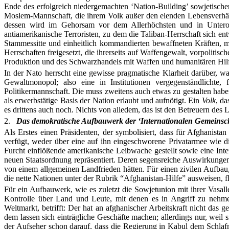
Ende des erfolgreich niedergemachten ‘Nation-Building’ sowjetischer
Moslem-Mannschaft, die ihrem Volk außer den elenden Lebensverhältn
dessen wird im Gehorsam vor dem Allerhöchsten und in Unterordn
antiamerikanische Terroristen, zu dem die Taliban-Herrschaft sich e
Stammessitte und einheitlich kommandierten bewaffneten Kräften, 
Herrschaften freigesetzt, die ihrerseits auf Waffengewalt, vorpolitis
Produktion und des Schwarzhandels mit Waffen und humanitären Hilfsg
In der Nato herrscht eine gewisse pragmatische Klarheit darüber, w
Gewaltmonopol; also eine in Institutionen vergegenständlichte
Politikermannschaft. Die muss zweitens auch etwas zu gestalten habe
als erwerbstätige Basis der Nation erlaubt und aufnötigt. Ein
Volk
, da
es drittens auch noch. Nichts von alledem, das ist den Betreuern des L
2.
Das demokratische Aufbauwerk der ‘Internationalen Gemeinsch
Als Erstes einen Präsidenten, der symbolisiert, dass für Afghanist
verfügt, weder über eine auf ihn eingeschworene Privatarmee wie d
Furcht einflößende amerikanische Leibwache gestellt sowie eine Inte
neuen Staatsordnung repräsentiert. Deren segensreiche Auswirkungen
von einem allgemeinen Landfrieden hätten. Für einen zivilen Aufbau,
die nette Nationen unter der Rubrik “Afghanistan-Hilfe” ausweisen, f
Für ein Aufbauwerk, wie es zuletzt die Sowjetunion mit ihrer Vasall
Kontrolle über Land und Leute, mit denen es in Angriff zu nehmen 
Weltmarkt, betrifft: Der hat an afghanischer Arbeitskraft nicht das
dem lassen sich einträgliche Geschäfte machen; allerdings nur, weil
der Aufseher schon darauf, dass die Regierung in Kabul dem Schlafm