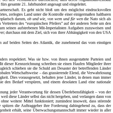
 fürs gesamte 21. Jahrhundert angesagt und eingeleitet.
rtnerschaft. Es geht nicht bloß um den möglichst eindrucksvollen
örtes, zerlegtes Land unter die Kontrolle einer einigermaßen haltbaren
mplarisch darum,
ob und wie, von wem und für wen
die Nato sich als
n Vertretern des “europäischen Pfeilers” auf der anderen Seite um den
 um seinen aufstrebenen Mit-Imperialisten Aufgaben zuzuweisen und
er; durchaus mit dem Ziel, sich von ihrer Abhängigkeit von den USA
en auf beiden Seiten des Atlantik, die zunehmend das vom einstigen
ders respektiert. Was sie bzw. von ihnen ausgestattete Parteien und
. Mit dieser Kennzeichnung schreiben sie einen Haufen Mitglieder ihrer
zugleich schieben sie die Schuld am Desaster der betreffenden Länder
lobalen Wirtschaftsweise – das grassierende Elend, die Verwahrlosung
gkeit. Dies vorausgesetzt, behalten jene Länder, in denen man immer
sie den Bedarf verspüren, und einem desolaten Land eine nationale
ehnung jeder Verantwortung für dessen Überlebensfähigkeit – von der
s, weil diese Länder selbst das nicht hergeben, und verlangen dann von
hne weitere Mittel funktioniert; zumindest insoweit, dass störende
e
spitzen die Auftraggeber ihre Forderung dahingehend zu, dass der
genheit erhält, seine Überwachungsmannschaft immer wieder in aller