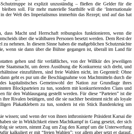
utztruppe ist explizit unzuständig – fließen die Gelder für die
ben soll. Für mehr materielle Starthilfe will die ‘Internationale
in der Welt des Imperialismus immerhin das Rezept; und auf das hat
rn, dass Macht und Herrschaft reibungslos funktionieren, wenn die
ntscheids über die wählbaren Personen besetzt werden. Dem Rest der
ispiel zu nehmen. In diesem Sinne haben die maßgeblichen Schutzmächte
e, wenn sie dann über die Bühne gegangen ist, überall im Land für
statten gehen und für verläßliches, von der Willkür des jeweiligen
rte Staatsmacht, um deren Ausübung die Konkurrenz sich dreht, und
hältnisse einzuführen, sind freie Wahlen nicht, im Gegenteil: Ohne
 dann geht es pur um die Beschlagnahme von Machtmitteln durch die
des kapitalistisches Gemeinwohl der Nation zur Grundlage ihres
sinnten Blockparteien zu tun, sondern mit konkurrierenden Clans und
en für den Wahlausgang gestellt werden. Für diese “Parteien” ist die
ihre Rivalen betätigen, und die sie nachher bestimmt nicht als loyale
ligen Plakatklebern zu tun, sondern ist ein Stück Bandenkrieg um
e wissen; und wenn der von ihnen inthronisierte Präsident Karsai die
 haben sie in Wirklichkeit einen Machtkampf in Gang gesetzt, der sich
en Erfolg sie setzen, nimmt Zug um Zug den Kampf um die Unterwerfung
afür kalkuliert er mit “freien Wahlen”; vor allem aber setzt er darauf,