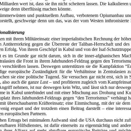
iarden wert ist, dass sie ihn nicht scheitern lassen. Die kalkulieren u
eige denn überflüssig machen könnte.
en Trümmerwüsten und punktuellem Aufbau, verbotenem Opiumanbau und
 vorstellt, geschweige denn um das, was der vom Westen inthronisiert
ionalisierung
n mit ihrem Militäreinsatz einer imperialistischen Rechnung der höher
n Antiterrorkrieg gegen die Überreste der Taliban-Herrschaft und de
ren Erfolg. Von ihrem Geschöpf in Kabul und von der Isaf-Schutztrupp
t es im Grunde gar nicht darum, sich in die inner-afghanischen Mach
ralasien die Front in ihrem Jahrhundert-Feldzug gegen den Terrorismus 
erschleißen lassen. Deswegen unterstützen sie die Kampfaktion “En
dige europäische Zuständigkeit für die Verhältnisse in Zentralasien 
achen sie eine politische Tugend. Sie versuchen gar nicht erst, sich
o
, also auch die ganze
Last
– und profitieren
zugleich vom Kampfeinsatz
riff nehmen, ist nur deswegen kein Witz, und lässt sich nur deswegen
ime in Kabul unterbindet und mit einer Mischung aus Drohung und Kum
auplatz ihres Jahrhundert-Feldzugs gegen “den Terrorismus” verhängt h
mit überschaubarem Kräfteeinsatz; eine Einmischung, mit der sie dem 
nig erspart und der trotzdem einen Beitrag darstellt – eine interess
n europäischen Partnern.
chen Ertrags
bei minimalem Aufwand sind die USA durchaus nicht zufr
rufbaren Hilfsdienstes, ist dafür einerseits zu eigenmächtig und ander
ihrer Allianz auf mehr abrufbare europäische Beiträge und möchte