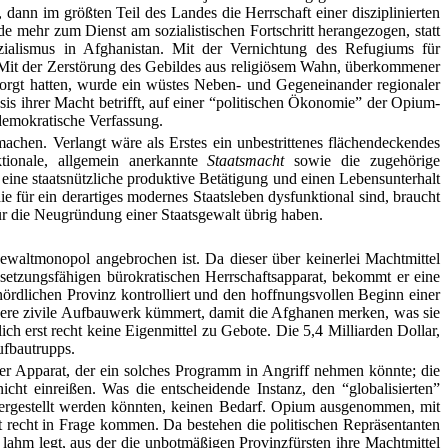
dann im größten Teil des Landes die Herrschaft einer disziplinierten
 mehr zum Dienst am sozialistischen Fortschritt herangezogen, statt
zialismus in Afghanistan. Mit der Vernichtung des Refugiums für
s. Mit der Zerstörung des Gebildes aus religiösem Wahn, überkommener
orgt hatten, wurde ein wüstes Neben- und Gegeneinander regionaler
asis ihrer Macht betrifft, auf einer “politischen Ökonomie” der Opium-
demokratische Verfassung.
achen. Verlangt wäre als Erstes ein unbestrittenes flächendeckendes
ktionale, allgemein anerkannte
Staatsmacht
sowie die zugehörige
 eine staatsnützliche produktive Betätigung und einen Lebensunterhalt
ie für ein derartiges modernes Staatsleben dysfunktional sind, braucht
 für die Neugründung einer Staatsgewalt übrig haben.
Gewaltmonopol angebrochen ist. Da dieser über keinerlei Machtmittel
setzungsfähigen bürokratischen Herrschaftsapparat, bekommt er eine
nördlichen Provinz kontrolliert und den hoffnungsvollen Beginn einer
ndere zivile Aufbauwerk kümmert, damit die Afghanen merken, was sie
h erst recht keine Eigenmittel zu Gebote. Die 5,4 Milliarden Dollar,
ufbautrupps.
cher Apparat, der ein solches Programm in Angriff nehmen könnte; die
cht einreißen. Was die entscheidende Instanz, den “globalisierten”
en hergestellt werden könnten, keinen Bedarf. Opium ausgenommen, mit
ht recht in Frage kommen. Da bestehen die politischen Repräsentanten
lahm legt, aus der die unbotmäßigen Provinzfürsten ihre Machtmittel