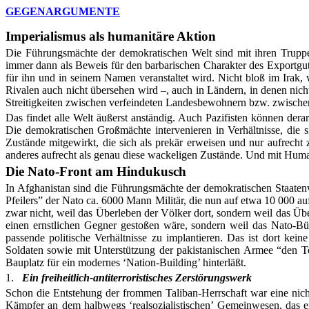
GEGENARGUMENTE
Imperialismus als humanitäre Aktion
Die Führungsmächte der demokratischen Welt sind mit ihren Trupp
immer dann als Beweis für den barbarischen Charakter des Exportgute
für ihn und in seinem Namen veranstaltet wird. Nicht bloß im Irak,
Rivalen auch nicht übersehen wird –, auch in Ländern, in denen nic
Streitigkeiten zwischen verfeindeten Landesbewohnern bzw. zwischen
Das findet alle Welt äußerst anständig. Auch Pazifisten können derar
Die demokratischen Großmächte intervenieren in Verhältnisse, die si
Zustände mitgewirkt, die sich als prekär erweisen und nur aufrecht 
anderes aufrecht als genau diese wackeligen Zustände. Und mit Humani
Die Nato-Front am Hindukusch
In Afghanistan sind die Führungsmächte der demokratischen Staatenwe
Pfeilers” der Nato ca. 6000 Mann Militär, die nun auf etwa 10 000 auf
zwar nicht, weil das Überleben der Völker dort, sondern weil das Übe
einen ernstlichen Gegner gestoßen wäre, sondern weil das Nato-Bün
passende politische Verhältnisse zu implantieren. Das ist dort kein
Soldaten sowie mit Unterstützung der pakistanischen Armee “den Te
Bauplatz für ein modernes ‘Nation-Building’ hinterläßt.
1.
Ein freiheitlich-antiterroristisches Zerstörungswerk
Schon die Entstehung der frommen Taliban-Herrschaft war eine nicht
Kämpfer an dem halbwegs ‘realsozialistischen’ Gemeinwesen, das ein