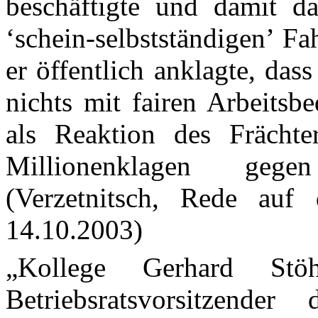
beschäftigte und damit d
‘schein-selbstständigen’ Fah
er öffentlich anklagte, da
nichts mit fairen Arbeitsb
als Reaktion des
Frächte
Millionenklagen ge
(Verzetnitsch, Rede au
14.10.2003)
„Kollege Gerhard
Stöh
Betriebsratsvorsitzender