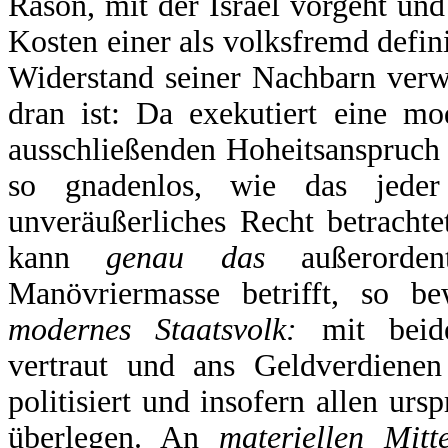
Räson, mit der Israel vorgeht und
Kosten einer als volksfremd defi
Widerstand seiner Nachbarn verwi
dran ist: Da exekutiert eine mod
ausschließenden Hoheitsanspruch 
so gnadenlos, wie das jeder
unveräußerliches Recht betrachtet
kann
genau das
außerorde
Manövriermasse betrifft, so be
modernes Staatsvolk:
mit beiden
vertraut und ans Geldverdienen 
politisiert und insofern allen ur
überlegen. An
materiellen Mitte