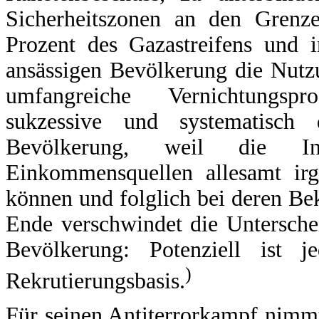
Sicherheitszonen an den Grenze
Prozent des Gazastreifens und 
ansässigen Bevölkerung die Nut
umfangreiche Vernichtungsp
sukzessive und systematisch
Bevölkerung, weil die Inf
Einkommensquellen allesamt ir
können und folglich bei deren Be
Ende verschwindet die Untersch
Bevölkerung: Potenziell ist j
)
Rekrutierungsbasis.
Für seinen Antiterrorkampf nimmt 