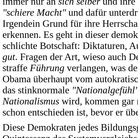
immer nur an
sich selber
und ihre
"schiere Macht"
und dafür unterdr
Irgendein Grund für ihre Herrschaf
erkennen. Es geht in dieser demok
schlichte Botschaft: Diktaturen, A
gut
. Fragen der Art, wieso auch 
straffe
Führung
verlangen, was d
Obama überhaupt vom autokratis
das stinknormale
"Nationalgefühl
Nationalismus
wird, kommen gar n
schon entschieden ist, bevor er üb
Diese Demokraten jedes Bildungsgr