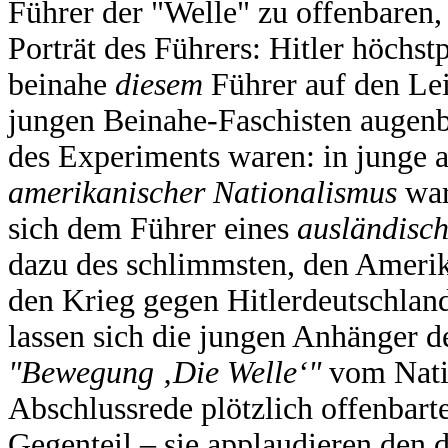
Führer der "Welle" zu offenbaren,
Porträt des Führers: Hitler höchstp
beinahe
diesem
Führer auf den Le
jungen Beinahe-Faschisten augenbl
des Experiments waren: in junge 
amerikanischer Nationalismus
war
sich dem Führer eines
ausländisc
dazu des schlimmsten, den Amerika
den Krieg gegen Hitlerdeutschlan
lassen sich die jungen Anhänger 
"Bewegung ‚Die Welle‘"
vom Natio
Abschlussrede plötzlich offenbart
Gegenteil – sie applaudieren den 