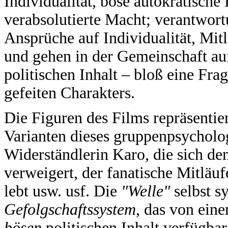
Individualität, böse autokratische
verabsolutierte Macht; verantwort
Ansprüche auf Individualität, Mit
und gehen in der Gemeinschaft auf
politischen Inhalt – bloß eine Fra
gefeiten Charakters.
Die Figuren des Films repräsentie
Varianten dieses gruppenpsychol
Widerständlerin Karo, die sich d
verweigert, der fanatische Mitläuf
lebt usw. usf. Die
"Welle"
selbst s
Gefolgschaftssystem
, das von ein
bösen
politischen Inhalt verfügbar