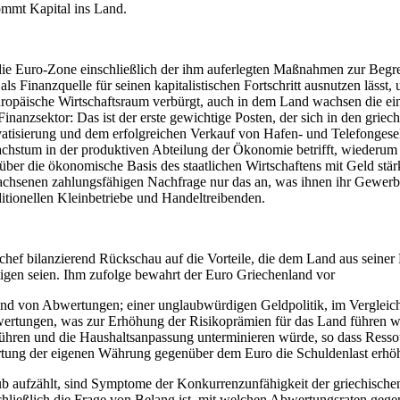
mmt Kapital ins Land.
 in die Euro-Zone einschließlich der ihm auferlegten Maßnahmen zur Beg
s Finanzquelle für seinen kapitalistischen Fortschritt ausnutzen lässt, 
uropäische Wirtschaftsraum verbürgt, auch in dem Land wachsen die ei
Finanzsektor:
Das ist der erste gewichtige Posten, der sich in den griec
vatisierung
und dem erfolgreichen Verkauf von Hafen- und Telefongesell
Wachstum in der produktiven Abteilung der Ökonomie betrifft, wiederum
rüber die ökonomische Basis des staatlichen Wirtschaftens mit Geld stär
chsenen zahlungsfähigen Nachfrage nur das an, was ihnen ihr Gewerbe 
ditionellen Kleinbetriebe und Handeltreibenden.
kchef bilanzierend Rückschau auf die
Vorteile
, die dem Land aus seiner
tigen seien. Ihm zufolge bewahrt der Euro Griechenland vor
rund von Abwertungen; einer unglaubwürdigen Geldpolitik, im Vergleic
bwertungen, was zur Erhöhung der Risikoprämien für das Land führen 
ühren und die Haushaltsanpassung unterminieren würde, so dass Ressou
ertung der eigenen Währung gegenüber dem Euro die Schuldenlast erhö
b aufzählt, sind
Symptome der Konkurrenzunfähigkeit
der griechische
usschließlich die Frage von Belang ist, mit welchen Abwertungsraten g