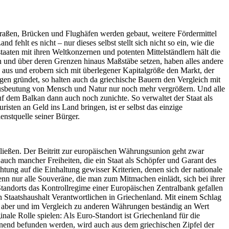
Straßen, Brücken und Flughäfen werden gebaut, weitere Fördermittel
ehlt es nicht – nur dieses selbst stellt sich nicht so ein, wie die
taaten mit ihren Weltkonzernen und potenten Mittelständlern hält die
n und über deren Grenzen hinaus Maßstäbe setzen, haben alles andere
n aus und
erobern
sich mit überlegener Kapitalgröße den Markt, der
ngen gründet, so halten auch da griechische Bauern den Vergleich mit
 Ausbeutung von Mensch und Natur nur noch mehr vergrößern. Und alle
f dem Balkan dann auch noch zunichte. So verwaltet der Staat als
risten an Geld ins Land bringen, ist
er selbst
das einzige
enstquelle seiner Bürger.
ießen. Der Beitritt zur
europäischen Währungsunion
geht zwar
auch mancher Freiheiten, die ein Staat als Schöpfer und Garant des
chtung auf die Einhaltung gewisser
Kriterien,
denen sich der nationale
enn nur alle Souveräne, die man zum Mitmachen einlädt, sich bei ihrer
Standorts das Kontrollregime einer Europäischen Zentralbank gefallen
n Staatshaushalt Verantwortlichen in Griechenland. Mit einem Schlag
bei aber und im Vergleich zu anderen Währungen beständig an Wert
inale Rolle spielen: Als
Euro-
Standort ist Griechenland für die
hnend befunden werden, wird auch aus dem
griechischen
Zipfel der