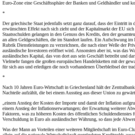
Euro-Zone eine Geschäftssphäre der Banken und Geldhändler und ko
*
Der griechische Staat jedenfalls setzt ganz darauf, dass der Eintritt
erwünschten Effekt nach sich zieht und der Kapitalmarkt der EU sich al
Staatsschulden gelangen in den Genuss des Kredits, den der gesamte
an allen Geldgeschäften, die im Standort laufen. Ein Aufschwung im
Rubrik
Dienstleistungen
zu verzeichnen, die nach einer Welle der
Pri
ausländische Investoren eröffnet wird. Ansonsten aber ist, was das 
ausländisches Kapital, das von dort aus sein Geschäft betreibt und da
Vielmehr fangen die großen europäischen Handelsketten mit der gewa
für sich aus und erledigen die noch vorhandenen Überbleibsel der tra
*
Nach 10 Jahren Euro-Wirtschaft in Griechenland hält der Zentralban
Nachteile
aufzählt, die bei einem Ausstieg aus dieser Union zu gewär
„einem Anstieg der Kosten der Importe und damit der Inflation aufg
einem Anstieg der Inflationserwartungen; der Erwartung weiterer A
Faktoren, was zu höheren Kosten des öffentlichen Schuldendienstes f
Verschuldung in Euro als ausländischer Währung, so dass jede Abw
Was der Mann an Vorteilen einer weiteren Mitgliedschaft im Euro-Clu
allein auf die nationale Wirtschaftskraft gegründeten Kreditgelds a