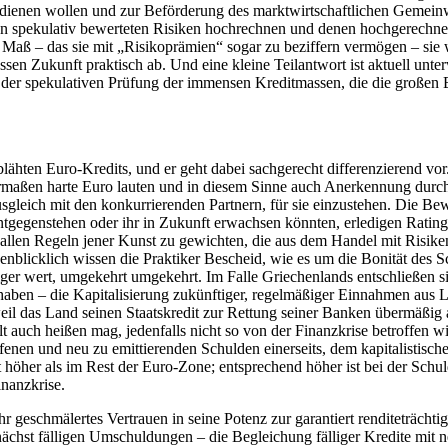
verdienen wollen und zur Beförderung des marktwirtschaftlichen Gemei
n spekulativ bewerteten Risiken hochrechnen und denen hochgerechnete 
 Maß – das sie mit
„Risikoprämien“
sogar zu beziffern vermögen – sie w
essen Zukunft
praktisch
ab. Und eine kleine Teilantwort ist aktuell unt
n der spekulativen Prüfung der immensen Kreditmassen, die die großen
geblähten Euro-Kredits, und er geht dabei sachgerecht differenzierend 
hermaßen harte Euro lauten und in diesem Sinne auch Anerkennung durch
sgleich mit den konkurrierenden Partnern, für sie einzustehen. Die Bewe
ntgegenstehen oder ihr in Zukunft erwachsen könnten, erledigen
Rating
allen Regeln jener Kunst zu gewichten, die aus dem Handel mit Risiken 
genblicklich wissen die Praktiker Bescheid, wie es um die
Bonität
des Sc
niger wert, umgekehrt umgekehrt. Im Falle Griechenlands entschließen sic
 haben – die
Kapitalisierung
zukünftiger, regelmäßiger Einnahmen aus L
l das Land seinen Staatskredit zur Rettung seiner Banken übermäßig 
lt auch heißen mag, jedenfalls nicht so von der Finanzkrise betroffe
enen und neu zu emittierenden Schulden einerseits, dem kapitalistisch
nt höher als im Rest der Euro-Zone; entsprechend höher ist bei der Sc
inanzkrise
.
 ihr geschmälertes Vertrauen in seine Potenz zur garantiert renditeträch
mnächst fälligen Umschuldungen – die Begleichung fälliger Kredite mit 