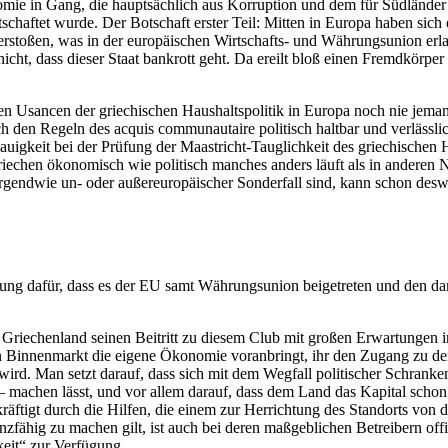
omie in Gang, die hauptsächlich aus Korruption und dem für Südländer 
tschaftet wurde. Der Botschaft erster Teil: Mitten in Europa haben sic
 verstoßen, was in der europäischen Wirtschafts- und Währungsunion erl
nicht, dass
dieser
Staat bankrott geht. Da ereilt bloß einen
Fremdkörper
deren Usancen der griechischen Haushaltspolitik in Europa noch nie j
 den Regeln des acquis communautaire politisch haltbar und verlässl
uigkeit bei der Prüfung der Maastricht-Tauglichkeit des griechischen H
riechen ökonomisch wie politisch manches anders läuft als in anderen 
irgendwie un- oder außereuropäischer
Sonderfall
sind, kann schon deswe
Quittung dafür, dass es der EU samt Währungsunion beigetreten und den
Griechenland seinen Beitritt zu diesem Club mit großen Erwartungen 
en Binnenmarkt
die eigene Ökonomie voranbringt, ihr den Zugang zu den
n wird. Man setzt darauf, dass sich mit dem Wegfall politischer Schrank
 machen lässt, und vor allem darauf, dass dem Land das Kapital schon 
räftigt durch die Hilfen, die einem zur Herrichtung des Standorts von 
enz
fähig
zu
machen
gilt
,
ist auch bei deren maßgeblichen Betreibern off
eit“
zur Verfügung.