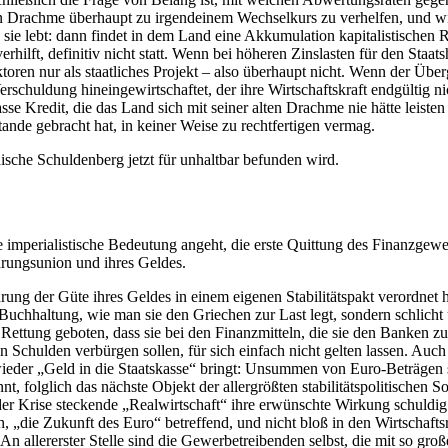
en Drachme überhaupt zu irgendeinem Wechselkurs zu verhelfen, und w
 sie lebt: dann findet in dem Land eine Akkumulation kapitalistische
hilft, definitiv nicht statt. Wenn bei höheren Zinslasten für den Staat
ktoren nur als staatliches Projekt – also überhaupt nicht. Wenn der Üb
 Verschuldung hineingewirtschaftet, der ihre Wirtschaftskraft endgültig
Kredit, die das Land sich mit seiner alten Drachme nie hätte leisten k
ande gebracht hat, in keiner Weise zu rechtfertigen vermag.
chische Schuldenberg jetzt für unhaltbar befunden wird.
e imperialistische Bedeutung angeht, die erste Quittung des Finanzgew
rungsunion und ihres Geldes.
hrung der Güte ihres Geldes in einem eigenen
Stabilitätspakt
verordnet h
er Buchhaltung, wie man sie den Griechen zur Last legt, sondern schlich
Rettung geboten, dass sie bei den Finanzmitteln, die sie den Banken z
egten Schulden verbürgen sollen, für sich einfach nicht gelten lassen. 
wieder
„Geld in die Staatskasse“
bringt: Unsummen von Euro-Beträgen si
t, folglich das nächste Objekt der allergrößten stabilitätspolitischen
r Krise steckende „Realwirtschaft“ ihre erwünschte Wirkung schuldig
h,
„die Zukunft des Euro“
betreffend, und nicht bloß in den Wirtschaft
: An allererster Stelle sind die Gewerbetreibenden selbst, die mit so 