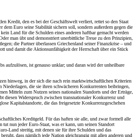
n Kredit, den es bei der Geschäftswelt verliert, rettet so den Staat
er dem Euro seine Stabilität sichern soll, sondern außerdem gegen die
s kein Land für die Schulden eines anderen haftbar gemacht werden
 Oder man übt und demonstriert unerbittliche Treue zu den Prinzipien,
legen; die Partner überlassen Griechenland seiner Finanzkrise – und
ott und damit die Aktionsunfähigkeit der Herrschaft über ein Stück
ubs aufzulösen, ist genauso unklar; und daran wird der unheilbare
 hinweg, in der sich die nach rein marktwirtschaftlichen Kriterien
en Niederlagen, die sie ihren schwächeren Konkurrenten beibringen,
omen Mitteln zum Nutzen seines nationalen Standorts und der Erträge,
hebt diesen Widerspruch zwischen transnationaler Konkurrenz und
lglose Kapitalstandorte, die das freigesetzte Konkurrenzgeschehen
ftliches Kreditgeld. Für das haften sie alle, und zwar formell alle
tut nun jeder Euro-Staat, was er kann, um seinen Standort
ro-Land streitig, mit denen sie für ihre Schulden und das
beruht, dass nämlich jede Nation gleichrangig mit allen anderen und