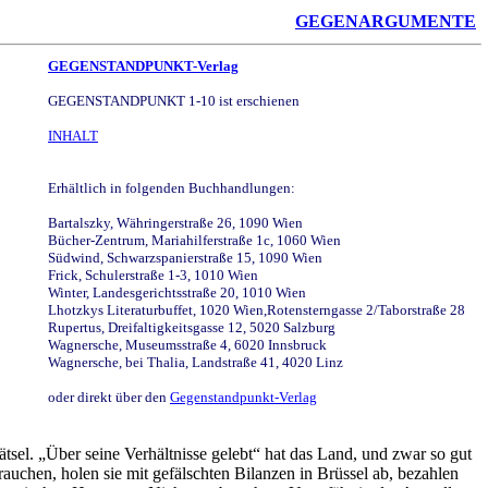
GEGENARGUMENTE
GEGENSTANDPUNKT-Verlag
GEGENSTANDPUNKT 1-10 ist erschienen
INHALT
Erhältlich in folgenden Buchhandlungen:
Bartalszky, Währingerstraße 26, 1090 Wien
Bücher-Zentrum, Mariahilferstraße 1c, 1060 Wien
Südwind, Schwarzspanierstraße 15, 1090 Wien
Frick, Schulerstraße 1-3, 1010 Wien
Winter, Landesgerichtsstraße 20, 1010 Wien
Lhotzkys Literaturbuffet, 1020 Wien,Rotensterngasse 2/Taborstraße 28
Rupertus, Dreifaltigkeitsgasse 12, 5020 Salzburg
Wagnersche, Museumsstraße 4, 6020 Innsbruck
Wagnersche, bei Thalia, Landstraße 41, 4020 Linz
oder direkt über den
Gegenstandpunkt-Verlag
ätsel.
„Über seine Verhältnisse gelebt“
hat das Land, und zwar so gut
brauchen, holen sie mit gefälschten Bilanzen in Brüssel ab, bezahlen