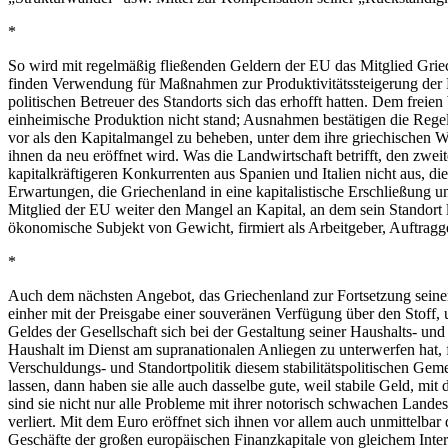
*
So wird mit regelmäßig fließenden Geldern der EU das Mitglied Griec
finden Verwendung für Maßnahmen zur Produktivitätssteigerung der Landw
politischen Betreuer des Standorts sich das erhofft hatten. Dem frei
einheimische Produktion nicht stand; Ausnahmen bestätigen die Regel
vor als den Kapitalmangel zu beheben, unter dem ihre griechischen W
ihnen da neu eröffnet wird. Was die Landwirtschaft betrifft, den zwei
kapitalkräftigeren Konkurrenten aus Spanien und Italien nicht aus,
Erwartungen, die Griechenland in eine kapitalistische Erschließung 
Mitglied der EU weiter den Mangel an Kapital, an dem sein Standort 
ökonomische Subjekt von Gewicht, firmiert als Arbeitgeber, Auftragge
*
Auch dem nächsten Angebot, das Griechenland zur Fortsetzung seiner K
einher mit der Preisgabe einer souveränen Verfügung über
den
Stoff, 
Geldes der Gesellschaft sich bei der Gestaltung seiner Haushalts- u
Haushalt im Dienst am supranationalen Anliegen zu unterwerfen hat, f
Verschuldungs- und Standortpolitik diesem stabilitätspolitischen Gem
lassen, dann haben sie alle auch dasselbe
gute
,
weil stabile
Geld
, mit
sind sie nicht nur alle Probleme mit ihrer notorisch schwachen Land
verliert. Mit dem Euro eröffnet sich ihnen vor allem auch unmittelba
Geschäfte der großen europäischen
Finanzkapitale
von gleichem Inte