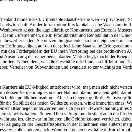
henland modernisiert. Unrentable Staatsbetriebe werden privatisiert, 
irtschaft. An der Infrastruktur fürs kapitalistische Wachstum im Land f
en Wettbewerb gegen die kapitalkräftige Konkurrenz aus Europas Musters
. Denn Unternehmen, die in Produktivität und Rentabilität in der Unio
ettbewerber leiden: Sie nutzen ihn gnadenlos zu ihren eigenen Gunste
ten Hoffnungsträger, auf den der griechische Staat seine Erfolgsrechnu
 die mit den Fördergeldern der EU ihren Vorsprung bei der produktiven
und Ausnutzung der näher benachbarten Märkte hegt, macht der Krieg au
laboriert. Neben dem, was die Geschäfte mit Handelsschifffahrt und Tou
ber, Verteiler von Subventionen und avanciert so zur wichtigsten Verdi
arriere als EU-Mitglied unterbreitet wird, mag man sich nicht verschl
um dessen Vermehrung es in einer Nationalökonomie allein geht, damit 
nd Schuldenpolitik herausnimmt. Aber im Gegenzug für die Selbstverpfli
ür die Stabilität des neuen Geldes zu sorgen, winkt immerhin eines: W
einschaftsanliegen unterwerfen und sich bei der Bewirtschaftung ihres 
 dem sie wirtschaften können. Dieses Programm besticht auch die für de
eswährung los, die zwar im Inneren alle Geldfunktionen verrichtet, da
r der Zugang zu der Geschäftssphäre, in der Drachmen eine äußerst marg
resse wie alle anderen auch. Wenn von denen
Geschäfte in Euro
für lo