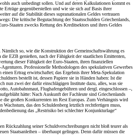
nwohls auch unbedingt sollen. Und auf
deren
Kalkulationen kommt es
Erträge gegenüberstellen und wie sie sich auf Basis ihrer
eiter auf die Stabilität dieses supranationalen Geldes vertrauen
erwegs: Die kritische Begutachtung der Staatsschulden Griechenlands,
 Euro-Staaten zwecks Rettung des Kreditsektors und ihres Geldes
vor. Nämlich so, wie die Konstruktion der Gemeinschaftswährung es
 die EZB genießen, nach der Fähigkeit der staatlichen Emittenten,
rtung dieser Fähigkeit der Euro-Staaten, ihren finanziellen
-Agenturen.
Professionelle Methodologen des spekulativen Gewerbes
einen Ertrag erwirtschaftet; das Ergebnis ihrer Meta-Spekulation
huldners bestellt ist, dessen Papiere sie in Händen haben: Ist die
h nun zwei der dafür einschlägigen Institute dazu, alles, was sie
otto, Autobahnmaut, Flughafengebühren und dergl. eingeschlossen –,
aufgebläht hätte: Nach Auskunft der Fachleute sind Griechenlands
n wie die großen Konkurrenten im Rest Europas. Zum Verhängnis wird
en Wachstum, das den Schuldenberg letztlich rechtfertigen muss,
huldenbedienung das
„Restrisiko bei schlechter Konjunkturlage“
tigen Rückzahlung seiner Schuldverschreibungen nicht bloß teurer als
neuen Staatsanleihen – überhaupt gelingen. Denn dafür müssen die