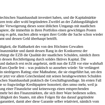
chischen Staatshaushalt investiert haben, und die Kapitalmärkte
tzen
trotz
aller wohl begründeten Zweifel an der Zahlungsfähigkeit
 der Verweigerung dieses sonst üblichen Umgangs mit staatlichen
piere, die immerhin in ihren Portfolios einen gewichtigen Posten
ung es geht, machen allein wegen ihrer Größe die Sache schon wieder
samt und dessen Geld überhaupt betrifft.
altigkeit, die Haltbarkeit des von den Höchsten Gewalten
e Finanzmärkte und damit dessen Rang in der Konkurrenz der
rbürgt die EZB die Qualität der staatlichen Schulden, nämlich ihren
 dessen Rechtfertigung durch solides fiktives Kapital. Die
und dadurch erst recht angeheizt, stellt nun die EZB vor eine wahrhaft
uro-Quelle fest – was praktisch so aussehen würde: Sie verlängert
n niedrigeres Rating; eine Maßnahme, die sie eingeführt hat, um den
er jetzt vor allem Griechenland mit seinen herabgewerteten Schulden
schen Staatshaushalt praktisch die Geschäftsgrundlage. Im ersten Fall
ie so fragwürdige Kreditpapiere honoriert; dies umso mehr, weil ja
ung einer Finanzkrise und keineswegs einen entsprechenden
 mehr bei den Finanzmärkten, die sich ihrer Ware bedienen sollen.
higkeit des Staates, mit allen Folgen für das darauf gegründete
arantiert, damit aber diese Garantie selber relativiert, nämlich vom