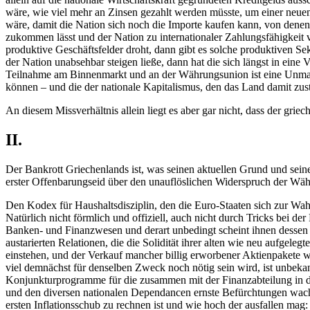
wäre, wie viel mehr an Zinsen gezahlt werden müsste, um einer neu
wäre, damit die Nation sich noch die Importe kaufen kann, von denen
zukommen lässt und der Nation zu internationaler Zahlungsfähigkeit ver
produktive Geschäftsfelder droht, dann gibt es solche produktiven Se
der Nation unabsehbar steigen ließe, dann hat die sich längst in eine
Teilnahme am Binnenmarkt und an der Währungsunion ist eine Unmasse 
können – und die der nationale Kapitalismus, den das Land damit zust
An diesem Missverhältnis allein liegt es aber gar nicht, dass der grie
II.
Der Bankrott Griechenlands ist, was seinen aktuellen Grund und sein
erster Offenbarungseid über den unauflöslichen Widerspruch der Wäh
Den Kodex für Haushaltsdisziplin, den die Euro-Staaten sich zur Wa
Natürlich nicht förmlich und offiziell, auch nicht durch Tricks bei d
Banken- und Finanzwesen und derart
unbedingt
scheint ihnen dessen 
austarierten Relationen, die die Solidität ihrer alten wie neu aufgel
einstehen, und der Verkauf mancher billig erworbener Aktienpakete 
viel demnächst für denselben Zweck noch nötig sein wird, ist unbekann
Konjunkturprogramme für die zusammen mit der Finanzabteilung in de
und den diversen nationalen Dependancen ernste Befürchtungen wac
ersten Inflationsschub zu rechnen ist und wie hoch der ausfallen mag