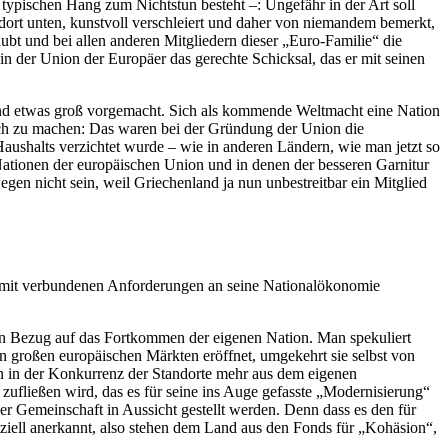
typischen Hang zum Nichtstun besteht –: Ungefähr in der Art soll
h dort unten, kunstvoll verschleiert und daher von niemandem bemerkt,
aubt und bei allen anderen Mitgliedern dieser
„Euro-Familie“
die
in der Union der Europäer das gerechte Schicksal, das er mit seinen
emand etwas groß vorgemacht. Sich als kommende Weltmacht eine Nation
ich zu machen: Das waren bei der Gründung der Union die
aushalts verzichtet wurde – wie in anderen Ländern, wie man jetzt so
Nationen der europäischen Union und in denen der besseren Garnitur
gen nicht sein, weil Griechenland ja nun unbestreitbar ein Mitglied
 damit verbundenen Anforderungen an seine Nationalökonomie
in Bezug auf das Fortkommen der eigenen Nation. Man spekuliert
 großen europäischen Märkten eröffnet, umgekehrt sie selbst von
en in der Konkurrenz der Standorte
mehr
aus dem eigenen
zufließen wird, das es für seine ins Auge gefasste
„Modernisierung“
der Gemeinschaft in Aussicht gestellt werden. Denn dass es den für
iziell anerkannt, also stehen dem Land aus den Fonds für
„Kohäsion“,