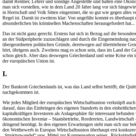
damit Rentner, Lehrer und sonstige Angestellte und halten eine Ökon
man sich vorstellen, wie in dem Land 20 Jahre lang vor sich hingewir
in Herrschaft und Volk Sitten eingenistet, die so gut wie gegen alles
Regel ist. Damit ist zweitens klar: Von ungefähr kommt es überhaupt 
absonderlichen bis kriminellen Machenschaften herausgefordert hat...
Das ist nicht ganz gerecht. Erstens hat sich in Bezug auf die beson
an der Südperipherie zuzuschlagen und durch die Eingemeindung nach
übergeordneten politischen Gründe, deretwegen auf übertriebene Gena
hört, übrigens auch. Zweitens mag es schon sein, dass im Land der G
schon gleich. Aber dass deswegen Griechenland und seine Krise ein 
der europäischen Union
ist
.
I.
Der Bankrott Griechenlands ist, was das Land selbst betrifft, die 
nachgekommen ist.
Wie jedes Mitglied der e
uropäischen Wirtschaftsunion
verknüpft auch 
darauf, dass das Einbringen des eigenen Standorts in den einheitlich
kapitalkräftigen Investoren als Anlagesphäre für interessant befunde
ökonomischen Inventar – Staatsbetriebe, Reedereien, Landwirtschaft –
dringend benötigt. In den eigenen Erwartungen sieht man sich nur bek
den Wettbewerb in Europas Wirtschaftsunion überhaupt erst konkurr
„Strukturwandel“
usw. Mittel zur Kompensation seiner
„Rückständigk