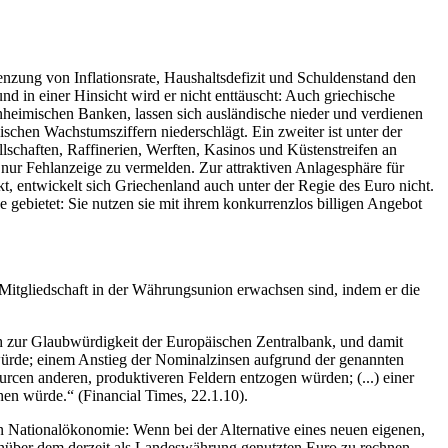
renzung von Inflationsrate, Haushaltsdefizit und Schuldenstand den
und in einer Hinsicht wird er nicht enttäuscht: Auch griechische
nheimischen Banken, lassen sich ausländische nieder und verdienen
hischen Wachstumsziffern niederschlägt. Ein zweiter ist unter der
schaften, Raffinerien, Werften, Kasinos und Küstenstreifen an
 nur Fehlanzeige zu vermelden. Zur attraktiven Anlagesphäre für
kt, entwickelt sich Griechenland auch unter der Regie des Euro nicht.
gebietet: Sie nutzen sie mit ihrem konkurrenzlos billigen Angebot
 Mitgliedschaft in der Währungsunion erwachsen sind, indem er die
h zur Glaubwürdigkeit der Europäischen Zentralbank, und damit
würde; einem Anstieg der Nominalzinsen aufgrund der genannten
rcen anderen, produktiveren Feldern entzogen würden; (...) einer
hen würde.“
(Financial Times, 22.1.10).
n Nationalökonomie: Wenn bei der Alternative eines neuen eigenen,
egenüber dem derzeit als Landeswährung genutzten Euro zu rechnen