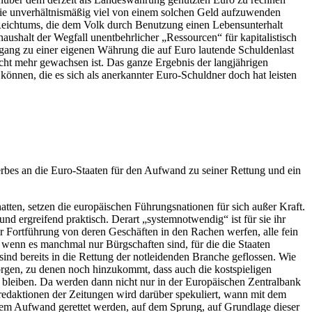
ie unverhältnismäßig viel von einem solchen Geld aufzuwenden
n Reichtums, die dem Volk durch Benutzung einen Lebensunterhalt
shaushalt der Wegfall unentbehrlicher „Ressourcen“ für kapitalistisch
ergang zu einer eigenen Währung die auf Euro lautende Schuldenlast
 nicht mehr gewachsen ist. Das ganze Ergebnis der langjährigen
önnen, die es sich als anerkannter Euro-Schuldner doch hat leisten
erbes an die Euro-Staaten für den Aufwand zu seiner Rettung und ein
atten, setzen die europäischen Führungsnationen für sich außer Kraft.
t und ergreifend
praktisch
. Derart
„systemnotwendig“
ist für sie ihr
ur Fortführung von deren Geschäften in den Rachen werfen, alle fein
Auch wenn es manchmal nur
Bürgschaften
sind, für die die Staaten
nd bereits in die Rettung der notleidenden Branche geflossen. Wie
 Sorgen, zu denen noch hinzukommt, dass auch die kostspieligen
 bleiben. Da werden dann nicht nur in der Europäischen Zentralbank
sredaktionen der Zeitungen wird darüber spekuliert, wann mit dem
großem Aufwand gerettet werden, auf dem Sprung, auf Grundlage dieser