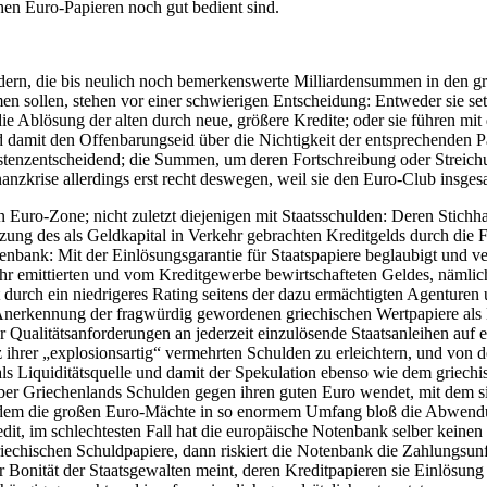
chen Euro-Papieren noch gut bedient sind.
ern, die bis neulich noch bemerkenswerte Milliardensummen in den grie
n sollen, stehen vor einer schwierigen Entscheidung: Entweder sie se
e Ablösung der alten durch neue, größere Kredite; oder sie führen mit
 damit den Offenbarungseid über die Nichtigkeit der entsprechenden Pa
xistenzentscheidend; die Summen, um deren Fortschreibung oder Streich
inanzkrise allerdings erst recht deswegen, weil sie den Euro-Club insge
n Euro-Zone; nicht zuletzt diejenigen mit Staatsschulden: Deren Stichh
tzung des als Geldkapital in Verkehr gebrachten Kreditgelds durch di
nbank: Mit der Einlösungsgarantie für Staatspapiere beglaubigt und ve
 ihr emittierten und vom Kreditgewerbe bewirtschafteten Geldes, nämlich
zt durch ein niedrigeres Rating seitens der dazu ermächtigten Agenturen 
Anerkennung der fragwürdig gewordenen griechischen Wertpapiere als E
ualitätsanforderungen an jederzeit einzulösende Staatsanleihen auf ei
ihrer „explosionsartig“ vermehrten Schulden zu erleichtern, und von d
 als Liquiditätsquelle und damit der Spekulation ebenso wie dem griechi
t über Griechenlands Schulden gegen ihren guten Euro wendet, mit dem s
mit dem die großen Euro-Mächte in so enormem Umfang bloß die Abwend
it, im schlechtesten Fall hat die europäische Notenbank selber keinen
iechischen Schuldpapiere, dann riskiert die Notenbank die Zahlungsunfä
 Bonität der Staatsgewalten meint, deren Kreditpapieren sie Einlösung g