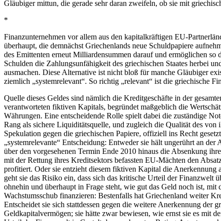
Gläubiger mittun, die gerade sehr daran zweifeln, ob sie mit griechis
*
Finanzunternehmen vor allem aus den kapitalkräftigen EU-Partnerländ
überhaupt, die demnächst Griechenlands neue Schuldpapiere aufnehme
des Emittenten erneut Milliardensummen darauf und ermöglichen so di
Schulden die Zahlungsunfähigkeit des griechischen Staates herbei und
ausmachen. Diese Alternative ist nicht bloß für manche Gläubiger e
ziemlich „systemrelevant“. So richtig „relevant“ ist die griechische F
Quelle dieses Geldes sind nämlich die Kreditgeschäfte in der gesamte
verantworteten fiktiven Kapitals, begründet maßgeblich die Wertschä
Währungen. Eine entscheidende Rolle spielt dabei die zuständige Note
Rang als sichere Liquiditätsquelle, und zugleich die Qualität des von
Spekulation gegen die griechischen Papiere, offiziell ins Recht geset
„systemrelevante“ Entscheidung: Entweder sie hält ungerührt an der 
über den vorgesehenen Termin Ende 2010 hinaus die Absenkung ihrer Q
mit der Rettung ihres Kreditsektors befassten EU-Mächten den Absatz 
profitiert. Oder sie entzieht diesem fiktiven Kapital die Anerkennung
geht sie das Risiko ein, dass sich das kritische Urteil der Finanzwel
ohnehin und überhaupt in Frage steht, wie gut das Geld noch ist, 
Wachstumsschub finanzieren: Bestenfalls hat Griechenland weiter Kred
Entscheidet sie sich stattdessen gegen die weitere Anerkennung der gr
Geldkapitalvermögen; sie hätte zwar bewiesen, wie ernst sie es mit der