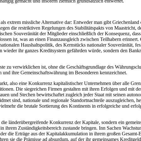
hängig gemacht und insofern ziemlich grundsätzlich entwertet.
als extrem missliche Alternative dar: Entweder man gibt Griechenland de
egen die restriktiven Regelungen des Stabilitätspakts von Maastricht, d
schen Souveränität der Mitglieder einschließlich der Konsequenz, das
chlossen ist, was an einen Finanzausgleich zwischen Teilhabern erinnert.
ionalen Haushaltspolitik, des Kernstücks nationaler Souveränität, fest
chon wieder ihr ganzes Kreditsystem gefährden würde, sondern den Bankr
erste zu verwirklichen ist, ohne die Geschäftsgrundlage des Währungscl
en und ihre Gemeinschaftswährung im Besonderen kennzeichnet.
, also eine Konkurrenz kapitalistischer Unternehmen über alle Grenzen
itionen. Die siegreichen Firmen gestalten mit ihren Erfolgen und mit d
auen und Stechen bewirtschaftet zugleich jeder Staat mit seinen auton
widmet sind, nationale und regionale Standortnachteile auszugleichen, 
 vielmehr die brutale Sortierung des Kontinents in erfolgreiche und erfo
ie länderübergreifende Konkurrenz der Kapitale, sondern ein gemeinscha
in ihrem Zuständigkeitsbereich zustande bringen. Inn Sachen Wachstum 
nder die Erträge aus der Kapitalakkumulation in ihrem großen Gesamt-Eu
ren sie die Prämisse ad absurdum, auf der ihr gemeinsames Kreditgeld 