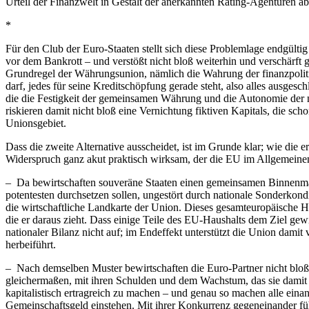
Urteil der Finanzwelt in Gestalt der anerkannten Rating-Agenturen ab
*
Für den Club der Euro-Staaten stellt sich diese Problemlage endgültig 
vor dem Bankrott – und verstößt nicht bloß weiterhin und verschärft g
Grundregel der Währungsunion, nämlich die Wahrung der finanzpoliti
darf, jedes für seine Kreditschöpfung gerade steht, also alles ausges
die die Festigkeit der gemeinsamen Währung und die Autonomie der nat
riskieren damit nicht bloß eine Vernichtung fiktiven Kapitals, die s
Unionsgebiet.
Dass die zweite Alternative ausscheidet, ist im Grunde klar; wie die 
Widerspruch ganz akut praktisch wirksam, der die EU im Allgemein
– Da bewirtschaften souveräne Staaten einen gemeinsamen Binnenmarkt
potentesten durchsetzen sollen, ungestört durch nationale Sonderkond
die wirtschaftliche Landkarte der Union. Dieses gesamteuropäische H
die er daraus zieht. Dass einige Teile des EU-Haushalts dem Ziel ge
nationaler Bilanz nicht auf; im Endeffekt unterstützt die Union damit
herbeiführt.
– Nach demselben Muster bewirtschaften die Euro-Partner nicht bloß d
gleichermaßen, mit ihren Schulden und dem Wachstum, das sie damit 
kapitalistisch ertragreich zu machen – und genau so machen alle eina
Gemeinschaftsgeld einstehen. Mit ihrer Konkurrenz gegeneinander füh