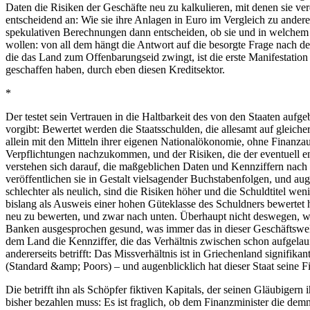
Daten die Risiken der Geschäfte neu zu kalkulieren, mit denen sie 
entscheidend
an: Wie
sie
ihre Anlagen in Euro im Vergleich zu andere
spekulativen Berechnungen dann entscheiden, ob sie und in welchem
wollen: von all dem
hängt die Antwort auf die besorgte Frage nach d
die das Land zum Offenbarungseid zwingt, ist die erste Manifestatio
geschaffen haben, durch eben diesen Kreditsektor.
*
Der testet sein Vertrauen in die Haltbarkeit des von den Staaten auf
vorgibt: Bewertet werden die Staatsschulden, die allesamt auf gleic
allein mit den Mitteln ihrer eigenen Nationalökonomie, ohne Finanzau
Verpflichtungen nachzukommen, und der Risiken, die der eventuell e
verstehen sich darauf, die maßgeblichen Daten und Kennziffern nach 
veröffentlichen sie in Gestalt vielsagender Buchstabenfolgen, und au
schlechter als neulich, sind die Risiken höher und die Schuldtitel we
bislang als Ausweis einer hohen Güteklasse des Schuldners bewertet
neu
zu bewerten, und zwar nach unten. Überhaupt nicht deswegen, wei
Banken ausgesprochen
gesund
, was immer das in dieser Geschäftswe
dem Land die Kennziffer, die das Verhältnis zwischen schon aufgelauf
andererseits betrifft:
Das
Missverhältnis ist in Griechenland signifika
(Standard &amp; Poors) – und augenblicklich
hat dieser Staat
seine F
Die betrifft ihn als Schöpfer fiktiven Kapitals, der seinen Gläubigern
bisher bezahlen muss: Es ist fraglich, ob dem Finanzminister die de