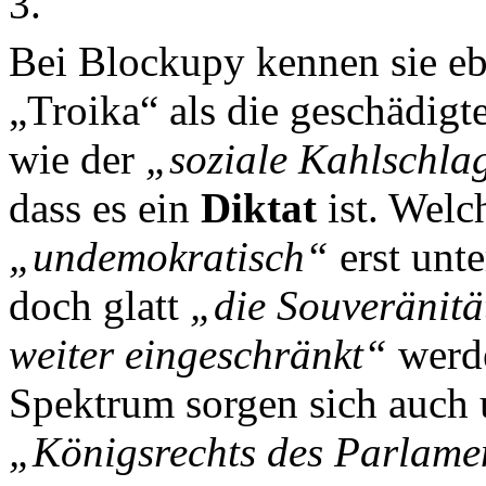
3.
Bei Blockupy kennen sie e
„Troika“ als die geschädig
wie der
„soziale Kahlschla
dass es ein
Diktat
ist. Welc
„undemokratisch“
erst unt
doch glatt
„die Souveränitä
weiter eingeschränkt“
werde
Spektrum sorgen sich auch
„Königsrechts des Parlame